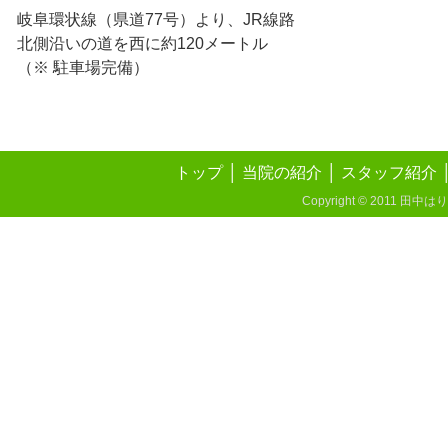
岐阜環状線（県道77号）より、JR線路
北側沿いの道を西に約120メートル
（※ 駐車場完備）
トップ
│
当院の紹介
│
スタッフ紹介
Copyright © 2011 田中はり